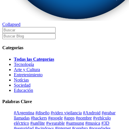
Collapsed
Categorias
Todas las Categorías
Tecnología
Arte y Cultura
Entretenimiento
Notícias
Sociedad
Educación
Palabras Clave
#Argentina
#diseño
#video vigilancia
#Android
#grabar
llamadas
#hackers
#google
#apps
#nombre
#vehículo
eléctrico
#satélite
#wearable
#samsung
#musica
#3D
#seguridad
#windows
#internet
#cerebro
#novedades