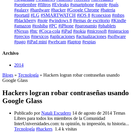
#septiembre
#filtros
#Evleaks
#smartphone
#apple
#país
#galaxy
#hardware
#hacker
#Google Chrome
#bateria
#portatil
#LG
#SMARTWATCH
#iOS 8
#conexion
#mbps
#blackberry
#note
#windows 8
#temas de escritorio
#Kindle
#amazon
#toshiba
#PC
#iPhone
#paronamio
#phablets
#Nexus
#htc
#Coca-cola
#iPad
#nokia
#microsoft
#migracion
#precios
#mexicos
#aplicaciones
#actualizaciones
#software
#pago
#iPad mini
#webcam
#laptop
#espias
Archivo
2014
Blogs
»
Tecnología
» Hackers logran robar contraseñas usando
Google Glass
Hackers logran robar contraseñas usando
Google Glass
Publicado por
Natali Escudero
14 de agosto de 2014
Temas
Libres para todos los miembros de la Comunidad
InterUniversidades.com: tu opinión, tu impresión, tu historia...
Tecnología
#hackers
1.4 k visitas